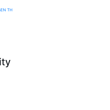
s
EN
TH
ity