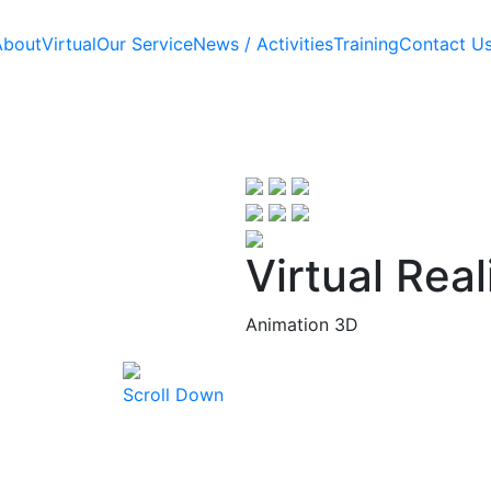
About
Virtual
Our Service
News / Activities
Training
Contact U
Virtual Real
Animation 3D
Scroll Down